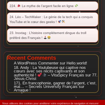
224.
Le mythe de l’argent facile en ligne
24. Léo – TechMaker : Le génie de la tech qui a conquis
YouTube et le cœur des geeks !
23. Inoxtag : L’histoire complétement dingue du troll
préféré des Français !
Recent Comments
A WordPress Commenter
sur
Hello world!
18. Andy : La Youtubeuse qui captive nos
cœurs avec ses récits captivants et son
authenticité !
– VitaSpicy Français
sur
77.
Jésus-Christ
171. En francophonie, gagner de l’argent, c’est
mal… – Secrets University Français
sur
Arnaque !
Nous utilisons des cookies pour améliorer votre expérience de navigation et mesurer