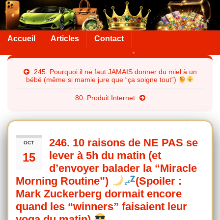
Accueil
Articles
Contact
245. Pourquoi il ne faut JAMAIS donner du miel à un
bébé (même si mamie jure que “ça soigne tout”)
80. Produit Internet
246. 10 raisons de NE PAS se
OCT
lever à 5h du matin (et
15
d’envoyer balader la “Miracle
Morning Routine”)
(Spoiler :
Mark Zuckerberg dormait encore
quand les “winners” faisaient leur
yoga du matin)