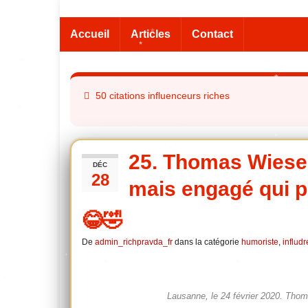
Accueil
Articles
Contact
50 citations influenceurs riches
25. Thomas Wiesel,
DÉC
28
mais engagé qui pr
😂🤣
De
admin_richpravda_fr
dans la catégorie
humoriste
,
influd
Lausanne, le 24 février 2020. Tho