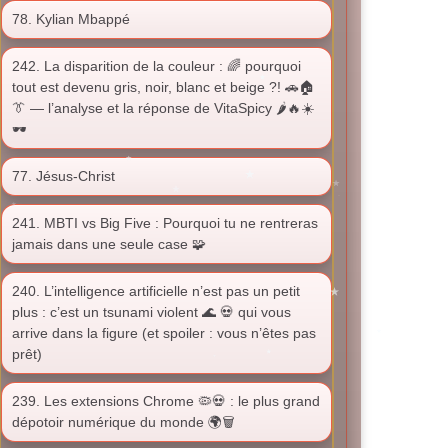
78. Kylian Mbappé
242. La disparition de la couleur : 🌈 pourquoi
tout est devenu gris, noir, blanc et beige ?! 🚗🏠
👔 — l’analyse et la réponse de VitaSpicy 🌶️🔥☀️
🕶️
77. Jésus-Christ
241. MBTI vs Big Five : Pourquoi tu ne rentreras
jamais dans une seule case 🧩
240. L’intelligence artificielle n’est pas un petit
plus : c’est un tsunami violent 🌊 💀 qui vous
arrive dans la figure (et spoiler : vous n’êtes pas
prêt)
239. Les extensions Chrome 🦠💀 : le plus grand
dépotoir numérique du monde 🌍🗑️