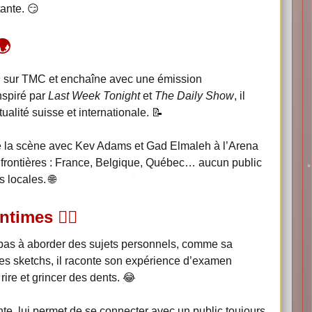
ante. 😏
🌍
n
sur TMC et enchaîne avec une émission
Inspiré par
Last Week Tonight
et
The Daily Show
, il
alité suisse et internationale. 📝
e la scène avec Kev Adams et Gad Elmaleh à l’Arena
s frontières : France, Belgique, Québec… aucun public
 locales. 🌐
times 😮‍💨
pas à aborder des sujets personnels, comme sa
ses sketchs, il raconte son expérience d’examen
 rire et grincer des dents. 😂
nte, lui permet de se connecter avec un public toujours