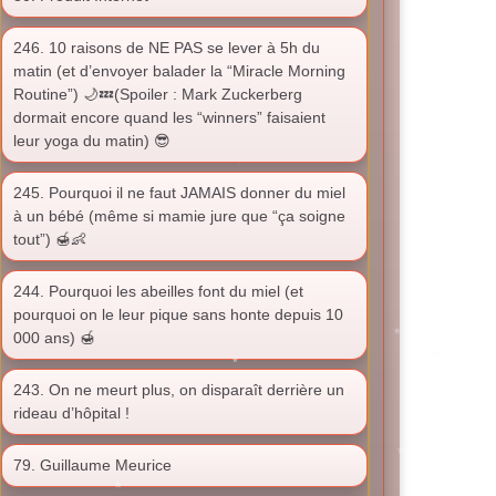
246. 10 raisons de NE PAS se lever à 5h du
matin (et d’envoyer balader la “Miracle Morning
Routine”) 🌙💤(Spoiler : Mark Zuckerberg
dormait encore quand les “winners” faisaient
leur yoga du matin) 😎
245. Pourquoi il ne faut JAMAIS donner du miel
à un bébé (même si mamie jure que “ça soigne
tout”) 🍯👶
244. Pourquoi les abeilles font du miel (et
pourquoi on le leur pique sans honte depuis 10
000 ans) 🍯
243. On ne meurt plus, on disparaît derrière un
rideau d’hôpital !
79. Guillaume Meurice