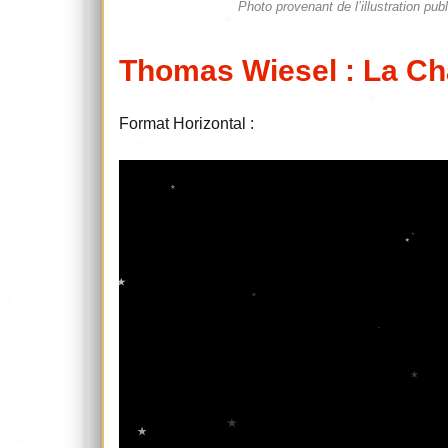
Photo provenant de l’illustration p
Thomas Wiesel : La Cha
Format Horizontal :