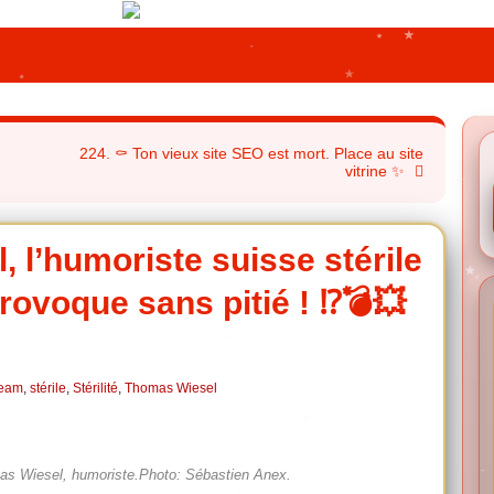
224. ⚰️ Ton vieux site SEO est mort. Place au site
vitrine ✨
 l’humoriste suisse stérile
ovoque sans pitié ! ⁉️💣💥
ream
,
stérile
,
Stérilité
,
Thomas Wiesel
mas Wiesel, humoriste.Photo: Sébastien Anex.