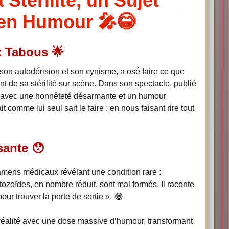
Stérilité, un Sujet
en Humour 🎤😂
x Tabous 🌟
on autodérision et son cynisme, a osé faire ce que
t de sa stérilité sur scène. Dans son spectacle, publié
e avec une honnêteté désarmante et un humour
ait comme lui seul sait le faire : en nous faisant rire tout
sante 😯
amens médicaux révélant une condition rare :
ozoïdes, en nombre réduit, sont mal formés. Il raconte
ur trouver la porte de sortie ». 😂
 la réalité avec une dose massive d’humour, transformant