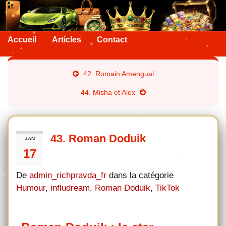
Accueil
Articles
Contact
42. Romain Amengual
44. Misha et Alex
43. Roman Doduik
JAN
17
De
admin_richpravda_fr
dans la catégorie
Humour
,
infludream
,
Roman Doduik
,
TikTok