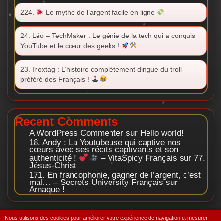
224.
Le mythe de l’argent facile en ligne
24. Léo – TechMaker : Le génie de la tech qui a conquis
YouTube et le cœur des geeks !
23. Inoxtag : L’histoire complétement dingue du troll
préféré des Français !
Recent Comments
A WordPress Commenter
sur
Hello world!
18. Andy : La Youtubeuse qui captive nos
cœurs avec ses récits captivants et son
authenticité !
– VitaSpicy Français
sur
77.
Jésus-Christ
171. En francophonie, gagner de l’argent, c’est
mal… – Secrets University Français
sur
Arnaque !
Nous utilisons des cookies pour améliorer votre expérience de navigation et mesurer