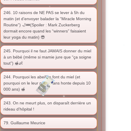
246. 10 raisons de NE PAS se lever à 5h du
matin (et d’envoyer balader la “Miracle Morning
Routine”) 🌙💤(Spoiler : Mark Zuckerberg
dormait encore quand les “winners” faisaient
leur yoga du matin) 😎
245. Pourquoi il ne faut JAMAIS donner du miel
à un bébé (même si mamie jure que “ça soigne
tout”) 🍯👶
244. Pourquoi les abeilles font du miel (et
pourquoi on le leur pique sans honte depuis 10
000 ans) 🍯
243. On ne meurt plus, on disparaît derrière un
rideau d’hôpital !
79. Guillaume Meurice