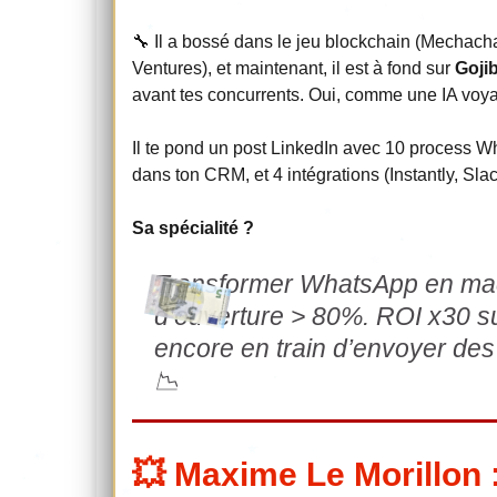
🔧 Il a bossé dans le jeu blockchain (Mechach
Ventures), et maintenant, il est à fond sur
Gojib
avant tes concurrents. Oui, comme une IA voyant
Il te pond un post LinkedIn avec 10 process Wh
dans ton CRM, et 4 intégrations (Instantly, Sl
Sa spécialité ?
Transformer WhatsApp en mac
d’ouverture > 80%. ROI x30 su
encore en train d’envoyer des
📉
💥 Maxime Le Morillon :