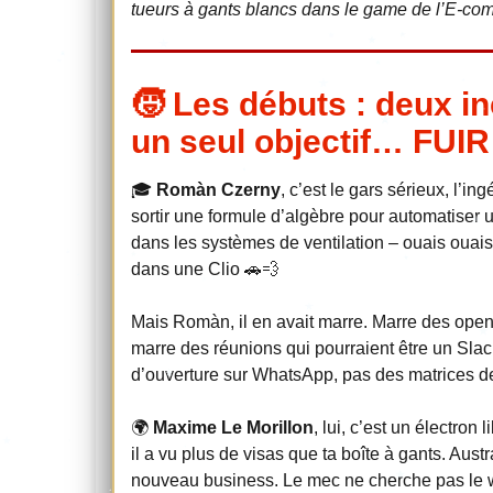
tueurs à gants blancs dans le game de l’E-comm
🧒 Les débuts : deux in
un seul objectif… FUI
🎓
Romàn Czerny
, c’est le gars sérieux, l’i
sortir une formule d’algèbre pour automatiser
dans les systèmes de ventilation – ouais ouais,
dans une Clio 🚗💨
Mais Romàn, il en avait marre. Marre des open
marre des réunions qui pourraient être un Slack.
d’ouverture sur WhatsApp, pas des matrices de
🌍
Maxime Le Morillon
, lui, c’est un électron
il a vu plus de visas que ta boîte à gants. Au
nouveau business. Le mec ne cherche pas le wifi