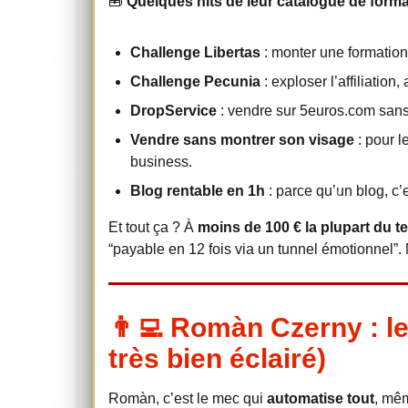
🧰
Quelques hits de leur catalogue de forma
Challenge Libertas
: monter une formation 
Challenge Pecunia
: exploser l’affiliatio
DropService
: vendre sur 5euros.com sans
Vendre sans montrer son visage
: pour l
business.
Blog rentable en 1h
: parce qu’un blog, c’
Et tout ça ? À
moins de 100 € la plupart du 
“payable en 12 fois via un tunnel émotionnel”.
👨‍💻 Romàn Czerny : l
très bien éclairé)
Romàn, c’est le mec qui
automatise tout
, mêm