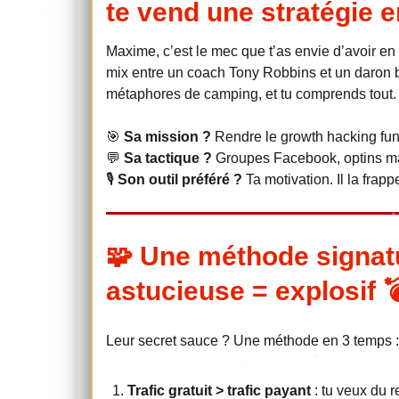
te vend une stratégie 
Maxime, c’est le mec que t’as envie d’avoir en
mix entre un coach Tony Robbins et un daron bi
métaphores de camping, et tu comprends tout. 
🎯
Sa mission ?
Rendre le growth hacking fun, 
💬
Sa tactique ?
Groupes Facebook, optins ma
🎙️
Son outil préféré ?
Ta motivation. Il la frap
🧩 Une méthode signatu
astucieuse = explosif 
Leur secret sauce ? Une méthode en 3 temps :
Trafic gratuit > trafic payant
: tu veux du 