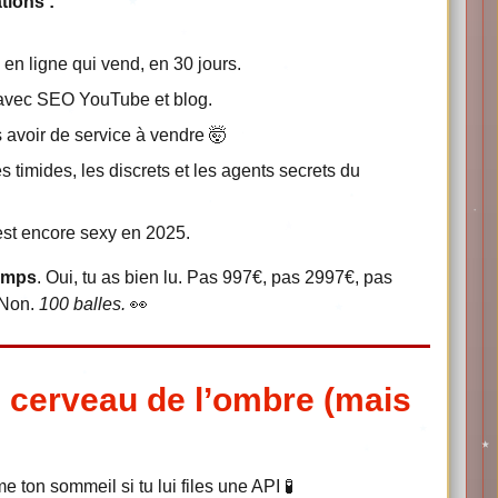
tions :
en ligne qui vend, en 30 jours.
n, avec SEO YouTube et blog.
 avoir de service à vendre 🤯
es timides, les discrets et les agents secrets du
est encore sexy en 2025.
temps
. Oui, tu as bien lu. Pas 997€, pas 2997€, pas
 Non.
100 balles.
👀
e cerveau de l’ombre (mais
e ton sommeil si tu lui files une API 🧪