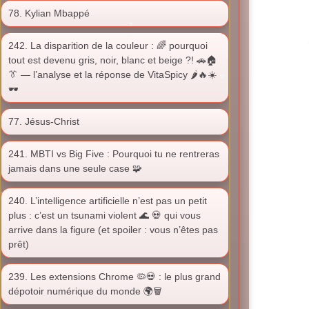
78. Kylian Mbappé
242. La disparition de la couleur : 🌈 pourquoi
tout est devenu gris, noir, blanc et beige ?! 🚗🏠
👔 — l’analyse et la réponse de VitaSpicy 🌶️🔥☀️
🕶️
77. Jésus-Christ
241. MBTI vs Big Five : Pourquoi tu ne rentreras
jamais dans une seule case 🧩
240. L’intelligence artificielle n’est pas un petit
plus : c’est un tsunami violent 🌊 💀 qui vous
arrive dans la figure (et spoiler : vous n’êtes pas
prêt)
239. Les extensions Chrome 🦠💀 : le plus grand
dépotoir numérique du monde 🌍🗑️