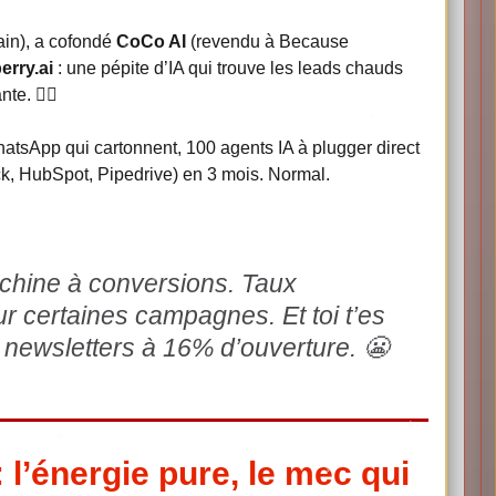
ain), a cofondé
CoCo AI
(revendu à Because
erry.ai
: une pépite d’IA qui trouve les leads chauds
e. 🧙‍♂️
atsApp qui cartonnent, 100 agents IA à plugger direct
ack, HubSpot, Pipedrive) en 3 mois. Normal.
hine à conversions. Taux
r certaines campagnes. Et toi t’es
 newsletters à 16% d’ouverture. 😬
 l’énergie pure, le mec qui