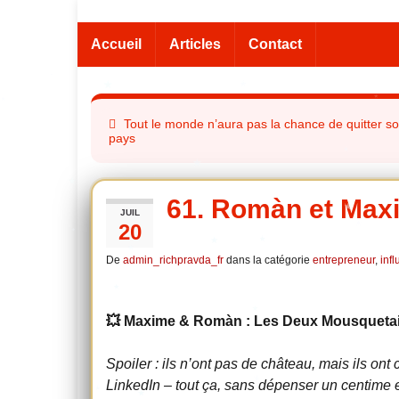
Accueil
Articles
Contact
Tout le monde n’aura pas la chance de quitter s
pays
61. Romàn et Max
JUIL
20
De
admin_richpravda_fr
dans la catégorie
entrepreneur
,
inf
💥 Maxime & Romàn : Les Deux Mousquetai
Spoiler : ils n’ont pas de château, mais ils o
LinkedIn – tout ça, sans dépenser un centime en