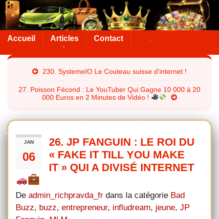
Accueil
Articles
Contact
230. SystemeIO Le Couteau suisse d’internet !
27. Poisson Fécond : Le YouTuber Qui Gagne 10 000 à 20
000 Euros en 2 Minutes de Vidéo !
26. JP FANGUIN : LE ROI DU
JAN
« FAKE IT TILL YOU MAKE
06
IT » QUI A DIVISÉ INTERNET
De
admin_richpravda_fr
dans la catégorie
Bad
Buzz
,
buzz
,
entrepreneur
,
infludream
,
jeune
,
JP