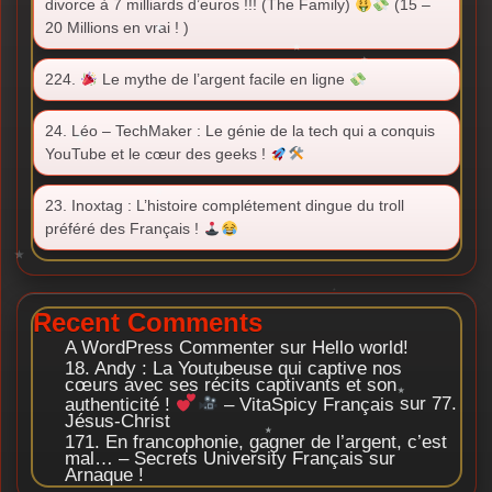
divorce à 7 milliards d’euros !!! (The Family)
(15 –
20 Millions en vrai ! )
224.
Le mythe de l’argent facile en ligne
24. Léo – TechMaker : Le génie de la tech qui a conquis
YouTube et le cœur des geeks !
23. Inoxtag : L’histoire complétement dingue du troll
préféré des Français !
Recent Comments
A WordPress Commenter
sur
Hello world!
18. Andy : La Youtubeuse qui captive nos
cœurs avec ses récits captivants et son
authenticité !
– VitaSpicy Français
sur
77.
Jésus-Christ
171. En francophonie, gagner de l’argent, c’est
mal… – Secrets University Français
sur
Arnaque !