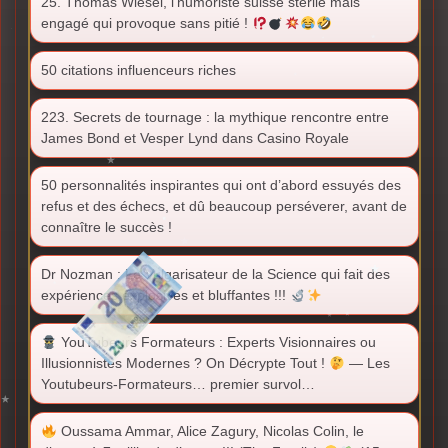
25. Thomas Wiesel, l’humoriste suisse stérile mais
engagé qui provoque sans pitié !
50 citations influenceurs riches
223. Secrets de tournage : la mythique rencontre entre
James Bond et Vesper Lynd dans Casino Royale
50 personnalités inspirantes qui ont d’abord essuyés des
refus et des échecs, et dû beaucoup perséverer, avant de
connaître le succès !
Dr Nozman : Le Vulgarisateur de la Science qui fait des
expériences explosives et bluffantes !!!
YouTubeurs Formateurs : Experts Visionnaires ou
Illusionnistes Modernes ? On Décrypte Tout !
— Les
Youtubeurs-Formateurs… premier survol…
Oussama Ammar, Alice Zagury, Nicolas Colin, le