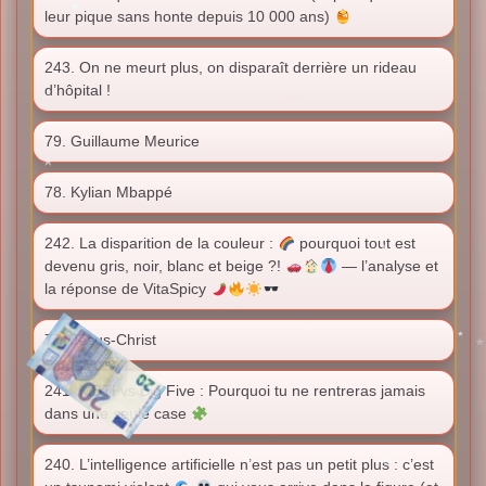
leur pique sans honte depuis 10 000 ans)
243. On ne meurt plus, on disparaît derrière un rideau
d’hôpital !
79. Guillaume Meurice
78. Kylian Mbappé
242. La disparition de la couleur :
pourquoi tout est
devenu gris, noir, blanc et beige ?!
— l’analyse et
la réponse de VitaSpicy
77. Jésus-Christ
241. MBTI vs Big Five : Pourquoi tu ne rentreras jamais
dans une seule case
240. L’intelligence artificielle n’est pas un petit plus : c’est