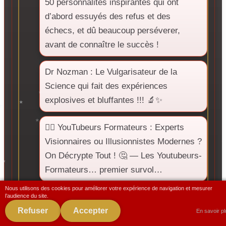
50 personnalités inspirantes qui ont
d’abord essuyés des refus et des
échecs, et dû beaucoup perséverer,
avant de connaître le succès !
Dr Nozman : Le Vulgarisateur de la
Science qui fait des expériences
explosives et bluffantes !!! 🔬✨
🕵️‍♂️ YouTubeurs Formateurs : Experts
Visionnaires ou Illusionnistes Modernes ?
On Décrypte Tout ! 🤔 — Les Youtubeurs-
Formateurs… premier survol…
Nous utilisons des cookies pour améliorer votre expérience de navigation et mesurer
🔥 Oussama Ammar, Alice Zagury,
l’audience du site.
Nicolas Colin, le divorce à 7 milliards
Refuser
Accepter
En savoir p
d’euros !!! (The Family) 🤑💸 (15 – 20