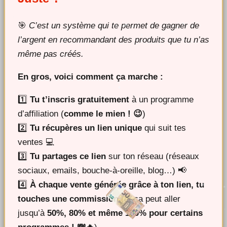
🎯
C’est un système qui te permet de gagner de
l’argent en recommandant des produits que tu n’as
même pas créés.
En gros, voici comment ça marche :
1️⃣
Tu t’inscris gratuitement
à un programme
d’affiliation (
comme le mien ! 😉
)
2️⃣
Tu récupères un lien unique
qui suit tes
ventes 💻
3️⃣
Tu partages ce lien
sur ton réseau (réseaux
sociaux, emails, bouche-à-oreille, blog…) 📢
4️⃣
À chaque vente générée grâce à ton lien, tu
touches une commission
(et ça peut aller
jusqu’à
50%, 80% et même 100% pour certains