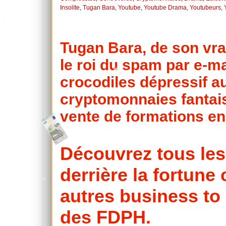
Insolite
,
Tugan Bara
,
Youtube
,
Youtube Drama
,
Youtubeurs,
Tugan Bara, de son vr
le roi du spam par e-ma
crocodiles dépressif au
cryptomonnaies fantais
vente de formations en 
Découvrez tous les
derrière la fortune 
autres business to 
des FDPH.