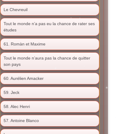
Le Chevreuil
Tout le monde n’a pas eu la chance de rater ses
études
61. Romàn et Maxime
Tout le monde n’aura pas la chance de quitter
son pays
60. Aurélien Amacker
59. Jeck
58. Alec Henri
57. Antoine Blanco