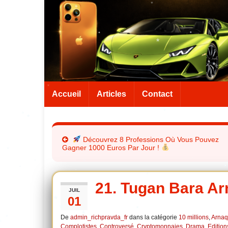
Accueil
Articles
Contact
Découvrez 8 Professions Où Vous Pouvez
Gagner 1000 Euros Par Jour !
21. Tugan Bara A
JUIL
01
De
admin_richpravda_fr
dans la catégorie
10 millions
,
Arnaq
Complotistes
,
Controversé
,
Cryptomonnaies
,
Drama
,
Edition