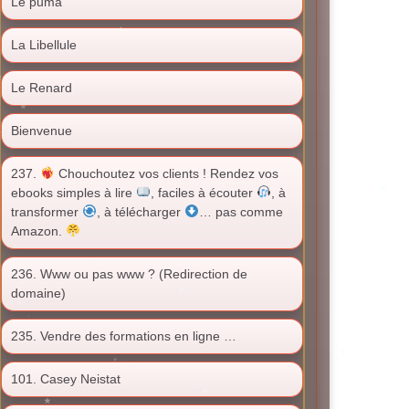
Le puma
La Libellule
Le Renard
Bienvenue
237.
Chouchoutez vos clients ! Rendez vos
ebooks simples à lire
, faciles à écouter
, à
transformer
, à télécharger
… pas comme
Amazon.
236. Www ou pas www ? (Redirection de
domaine)
235. Vendre des formations en ligne …
101. Casey Neistat