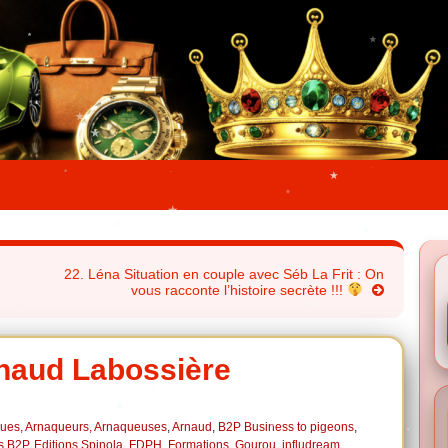
22. Léna Situation en couple avec Séb La Frit : On
vous racconte l’histoire secrète !!!
rnaud Labossière
ues, Arnaqueurs, Arnaqueuses
,
Arnaud
,
B2P Business to pigeons
,
s B2P
,
Editions Spinola
,
FDPH
,
Formations
,
Gourou
,
infludream
,