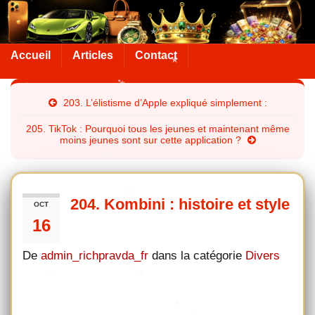
Accueil
Articles
Contact
203. L’élistisme d’Apple expliqué simplement :
205. TikTok : Pourquoi tous les jeunes et maintenant même
moins jeunes sont sur cette application ?
204. Kombini : histoire et style
OCT
16
De
admin_richpravda_fr
dans la catégorie
Divers