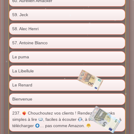
60. Aurélien Amacker
59. Jeck
58. Alec Henri
57. Antoine Blanco
Le puma
La Libellule
Le Renard
Bienvenue
237.
Chouchoutez vos clients ! Rendez vos ebooks
simples à lire
, faciles à écouter
, à transformer
, à
télécharger
… pas comme Amazon.