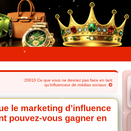
e
20010 Ce que vous ne devriez pas faire en tant
qu’influenceur de médias sociaux
ue le marketing d’influence
nt pouvez-vous gagner en