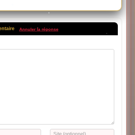
entaire
Annuler la réponse
sagerie ne sera pas publiée.