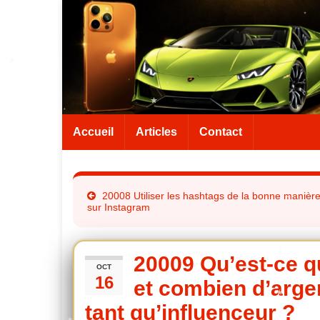
Accueil
Articles
Contact
20008 Utiliser les hashtags de la bonne manièr
sur Instagram
20009 Qu’est-ce q
OCT
16
et combien d’arge
tant qu’influenceur ?