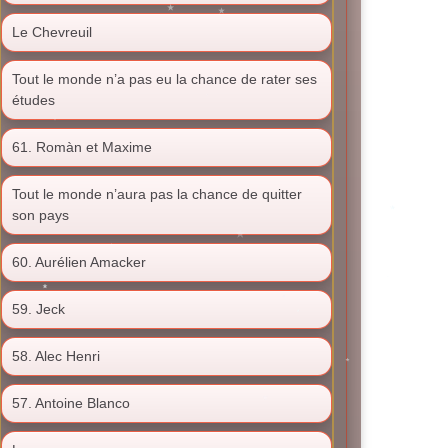
Le Chevreuil
Tout le monde n’a pas eu la chance de rater ses
études
61. Romàn et Maxime
Tout le monde n’aura pas la chance de quitter
son pays
60. Aurélien Amacker
59. Jeck
58. Alec Henri
57. Antoine Blanco