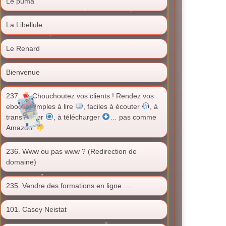
Le puma
La Libellule
Le Renard
Bienvenue
237.
Chouchoutez vos clients ! Rendez vos
ebooks simples à lire
, faciles à écouter
, à
transformer
, à télécharger
… pas comme
Amazon.
236. Www ou pas www ? (Redirection de
domaine)
235. Vendre des formations en ligne …
101. Casey Neistat