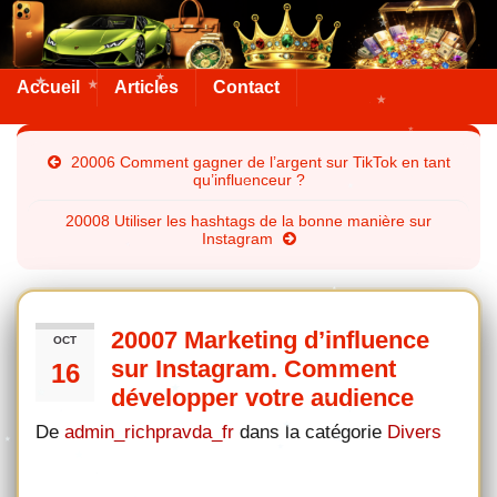
Accueil
Articles
Contact
20006 Comment gagner de l’argent sur TikTok en tant
qu’influenceur ?
20008 Utiliser les hashtags de la bonne manière sur
Instagram
20007 Marketing d’influence
OCT
sur Instagram. Comment
16
développer votre audience
De
admin_richpravda_fr
dans la catégorie
Divers