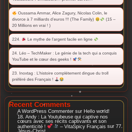
Oussama Ammar, Alice Zagury, Nicolas Colin, le
divorce à 7 milliards d’euros !!! (The Family)
(15 –
20 Millions en vrai ! )
224.
Le mythe de l’argent facile en ligne
24. Léo – TechMaker : Le génie de la tech qui a conquis
YouTube et le cœur des geeks !
23. Inoxtag : L’histoire complétement dingue du troll
préféré des Français !
Recent Comments
A WordPress Commenter
sur
Hello world!
18. Andy : La Youtubeuse qui captive nos
cœurs avec ses récits captivants et son
authenticité !
– VitaSpicy Français
sur
77.
Jésus-Christ