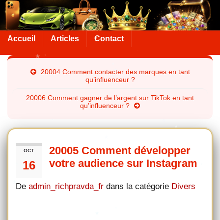
Accueil
Articles
Contact
20004 Comment contacter des marques en tant
qu’influenceur ?
20006 Comment gagner de l’argent sur TikTok en tant
qu’influenceur ?
20005 Comment développer
OCT
votre audience sur Instagram
16
De
admin_richpravda_fr
dans la catégorie
Divers