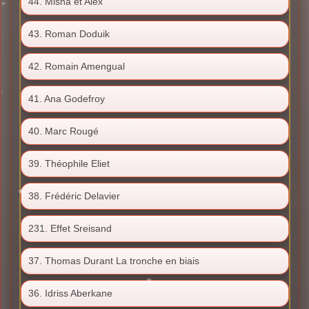
44. Misha et Alex
43. Roman Doduik
42. Romain Amengual
41. Ana Godefroy
40. Marc Rougé
39. Théophile Eliet
38. Frédéric Delavier
231. Effet Sreisand
37. Thomas Durant La tronche en biais
36. Idriss Aberkane