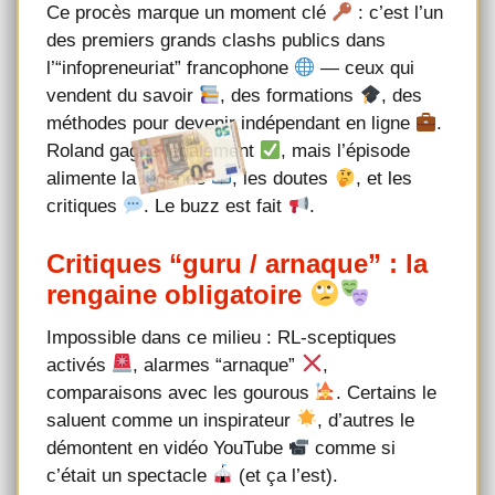
Ce procès marque un moment clé
: c’est l’un
des premiers grands clashs publics dans
l’“infopreneuriat” francophone
— ceux qui
vendent du savoir
, des formations
, des
méthodes pour devenir indépendant en ligne
.
Roland gagne légalement
, mais l’épisode
alimente la légende
, les doutes
, et les
critiques
. Le buzz est fait
.
Critiques “guru / arnaque” : la
rengaine obligatoire
Impossible dans ce milieu : RL-sceptiques
activés
, alarmes “arnaque”
,
comparaisons avec les gourous
. Certains le
saluent comme un inspirateur
, d’autres le
démontent en vidéo YouTube
comme si
c’était un spectacle
(et ça l’est).