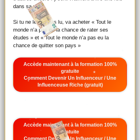
dans sa vie :
Si tu ne les as pas lu, va acheter « Tout le
monde n’a pas eu la chance de rater ses
études » et « Tout le monde n’a pas eu la
chance de quitter son pays »
Accède maintenant à la formation 100%
gratuite
Comment Devenir Un Influenceur / Une
Influenceuse Riche (gratuit)
Accède maintenant à la formation 100%
gratuite
Comment Devenir Un Influenceur / Une