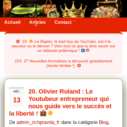
Accueil
Articles
Contact
19.
Le Raptor, le bad boy de YouTube, est-il le
sauveur ou le démon ? Voici tout ce que tu dois savoir sur
ce vidéaste polémique !
223. 27 Nouvelles formations à découvrir gratuitement
(durée limitée !)
20. Olivier Roland : Le
DÉC
Youtubeur entrepreneur qui
13
nous guide vers le succès et
la liberté !
De
admin_richpravda_fr
dans la catégorie
Blog
,