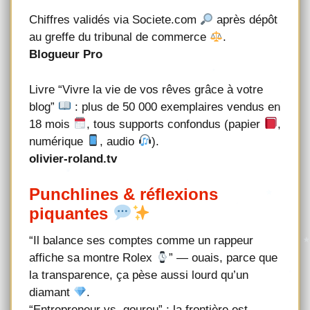
Chiffres validés via Societe.com
après dépôt
au greffe du tribunal de commerce
.
Blogueur Pro
Livre “Vivre la vie de vos rêves grâce à votre
blog”
: plus de 50 000 exemplaires vendus en
18 mois
, tous supports confondus (papier
,
numérique
, audio
).
olivier-roland.tv
Punchlines & réflexions
piquantes
“Il balance ses comptes comme un rappeur
affiche sa montre Rolex
” — ouais, parce que
la transparence, ça pèse aussi lourd qu’un
diamant
.
“Entrepreneur vs. gourou” : la frontière est