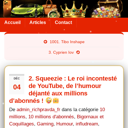
Accueil
Articles
Contact
1001. Tibo Inshape
3. Cyprien Iov
2. Squeezie : Le roi incontesté
DÉC
de YouTube, de l’humour
04
déjanté aux millions
d’abonnés !
De
admin_richpravda_fr
dans la catégorie
10
millions
,
10 millions d'abonnés
,
Bigornaux et
Coquillages
,
Gaming
,
Humour
,
infludream
,