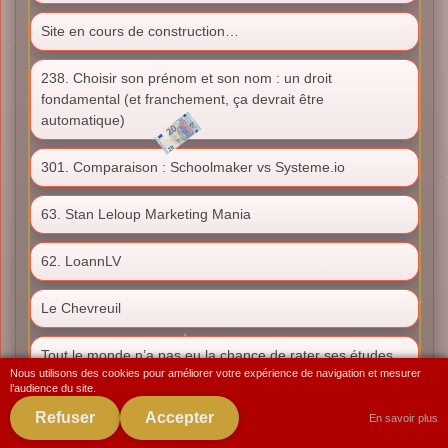
Site en cours de construction…
238. Choisir son prénom et son nom : un droit
fondamental (et franchement, ça devrait être
automatique)
301. Comparaison : Schoolmaker vs Systeme.io
63. Stan Leloup Marketing Mania
62. LoannLV
Le Chevreuil
Tout le monde n’a pas eu la chance de rater ses études
Nous utilisons des cookies pour améliorer votre expérience de navigation et mesurer
l’audience du site.
61. Romàn et Maxime
Refuser
Accepter
En savoir plus