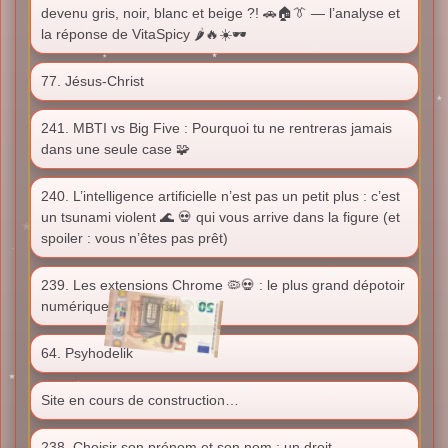
devenu gris, noir, blanc et beige ?! 🚗🏠👔 — l’analyse et
la réponse de VitaSpicy 🌶️🔥☀️🕶️
77. Jésus-Christ
241. MBTI vs Big Five : Pourquoi tu ne rentreras jamais
dans une seule case 🧩
240. L’intelligence artificielle n’est pas un petit plus : c’est
un tsunami violent 🌊 💀 qui vous arrive dans la figure (et
spoiler : vous n’êtes pas prêt)
239. Les extensions Chrome 🦠💀 : le plus grand dépotoir
numérique du monde 🌍🗑️
64. Psyhodelik
Site en cours de construction…
238. Choisir son prénom et son nom : un droit