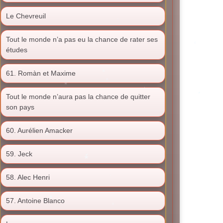
Le Chevreuil
Tout le monde n’a pas eu la chance de rater ses
études
61. Romàn et Maxime
Tout le monde n’aura pas la chance de quitter
son pays
60. Aurélien Amacker
59. Jeck
58. Alec Henri
57. Antoine Blanco