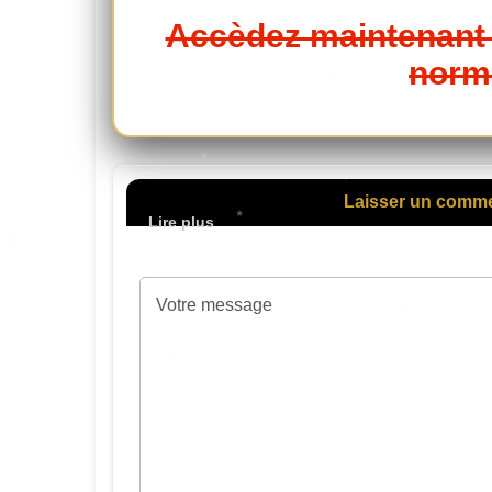
Accèdez maintenant 
norma
Laisser un comm
Votre adresse de mes