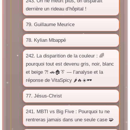
243. On ne meurt plus, on disparaît
derrière un rideau d’hôpital !
79. Guillaume Meurice
78. Kylian Mbappé
242. La disparition de la couleur : 🌈
pourquoi tout est devenu gris, noir, blanc
et beige ?! 🚗🏠👔 — l’analyse et la
réponse de VitaSpicy 🌶️🔥☀️🕶️
77. Jésus-Christ
241. MBTI vs Big Five : Pourquoi tu ne
rentreras jamais dans une seule case 🧩